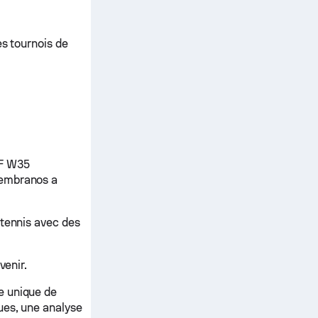
es tournois de
TF W35
Cembranos a
 tennis avec des
venir.
e unique de
ues, une analyse