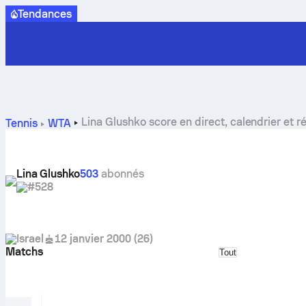
Tendances
Lina Glushko score en direct, calendrier et r
Tennis
WTA
Lina Glushko
503
abonnés
#528
Israel
12 janvier 2000
(
26
)
Matchs
Select match typ
Tout