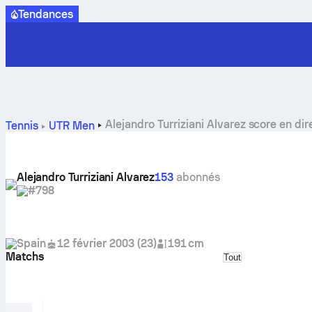
Tendances
Alejandro Turriziani Alvarez score en dire
Tennis
UTR Men
Alejandro Turriziani Alvarez
153
abonnés
#798
Spain
12 février 2003
(
23
)
191 cm
Matchs
Select match typ
Tout