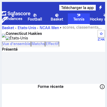
Télécharger la app
Tendances
Football
Basket
Tennis
Hockey su
scores, classements,
Basket
États-Unis
NCAA Men
calendrier et joueurs de Connecticut Huskies
Connecticut Huskies
États-Unis
2.4k
Vue d'ensemble
Matchs
Effectif
Présenté
Forme récente