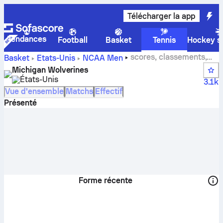
Télécharger la app
Tendances
Football
Basket
Tennis
Hockey su
scores, classements,
Basket
États-Unis
NCAA Men
calendrier et joueurs de Michigan Wolverines
Michigan Wolverines
États-Unis
3.1k
Vue d'ensemble
Matchs
Effectif
Présenté
Forme récente