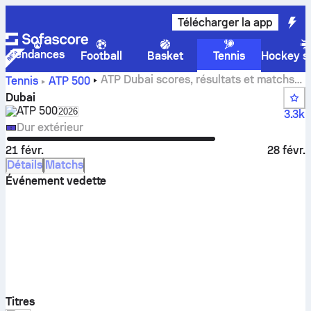
Télécharger la app
Tendances
Football
Basket
Tennis
Hockey su
ATP Dubai scores, résultats et matchs
Tennis
ATP
500
en direct
Dubai
ATP
500
Select season in unique tournament header
2026
3.3k
Dur extérieur
21 févr.
28 févr.
Détails
Matchs
Événement vedette
Titres