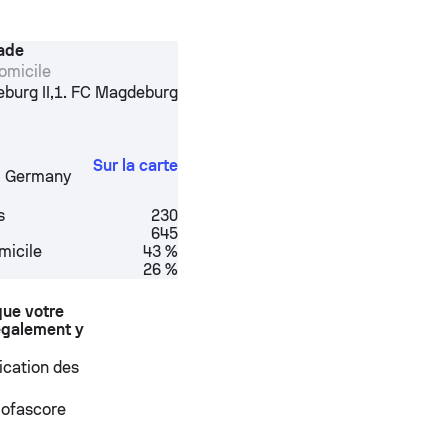
tade
omicile
,
burg II
1. FC Magdeburg
Sur la carte
,
Germany
s
230
645
micile
43 %
26 %
que votre
également y
fication des
 Sofascore