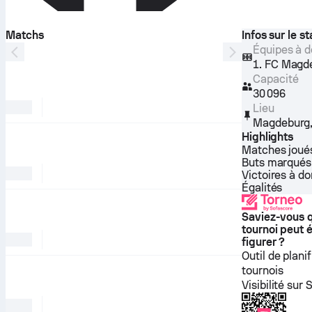
Matchs
Infos sur le s
Équipes à d
1. FC Magde
Capacité
30 096
Lieu
Magdeburg
Highlights
Matches joué
Buts marqués
Victoires à do
Égalités
Saviez-vous 
tournoi peut 
figurer ?
Outil de plani
tournois
Visibilité sur