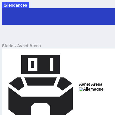
Tendances
Stade
Avnet Arena
Avnet Arena
Allemagne