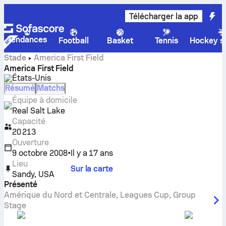
Télécharger la app
Tendances
Football
Basket
Tennis
Hockey su
Stade
America First Field
America First Field
États-Unis
Résumé
Matchs
Équipe à domicile
Real Salt Lake
Capacité
20 213
Ouverture
9 octobre 2008
•
Il y a 17 ans
Lieu
Sur la carte
Sandy
,
USA
Présenté
Amérique du Nord et Centrale
,
Leagues Cup, Group
Stage