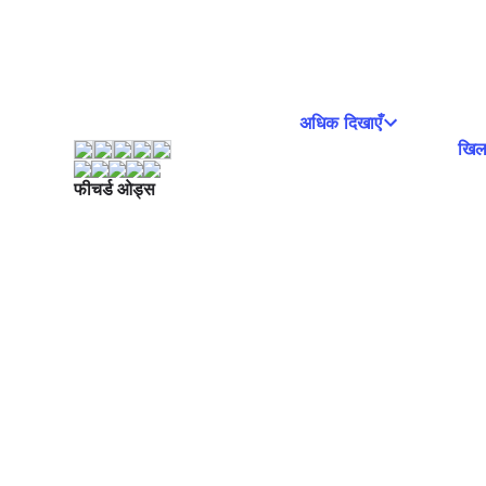
अधिक दिखाएँ
खिला
फीचर्ड ओड्स