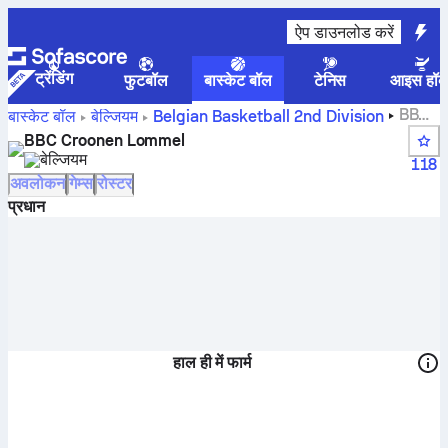
ऐप डाउनलोड करें
ट्रेंडिंग
फुटबॉल
बास्केट बॉल
टेनिस
आइस हॉक
BBC
बास्केट बॉल
बेल्जियम
Belgian Basketball 2nd Division
Croonen Lommelस्कोर्स, स्टैंडिंग, शेड्यूल और खिलाड़ी
BBC Croonen Lommel
बेल्जियम
118
अवलोकन
गेम्स
रोस्टर
प्रधान
हाल ही में फार्म