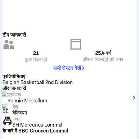
टीम जानकारी
21
25.4
वर्ष
कुल खिलाड़ी
औसत खिलाड़ी की उम्र
सभी रोस्टर देखें
प्रतियोगिताएं
Belgian Basketball 2nd Division
और जानकारी
प्रबंधक
Ronnie McCollum
देश
बेल्जियम
स्थल
SH Mercurius Lommel
के बारे में BBC Croonen Lommel