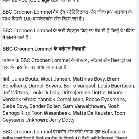
साथ 66 - 56 (Cb Liege खेल जीत लिया).
BBC Croonen Lommel मैच टैब स्टैटिस्टिक्स और जीत/हार आइकन के
साथ पिछले 100 बास्केटबॉल खेल दिखा रहा है।
BBC Croonen Lommel के सभी शेड्यूल किए गए मैच भी हैं जिन्हें वे भविष्य
में खेलने वाले हैं।
BBC Croonen Lommel के वर्तमान खिलाड़ी
वर्तमान के BBC Croonen Lommel के रोस्टर , स्टैटस और खिलाड़ी का
प्रदर्शन इस पेज पर पाया जा सकता है।
गार्ड:
Jules Bouts, Wout Jansen, Matthias Bovy, Bram
Schelkens, Darnell Snyers, Berre Vangeel, Louis Baertsoen,
Jef Witters, Louis Dubois, Oritsejemine Dottie, Mauro
Verdonk
फॉरवर्ड:
Yannick Cornelissen, Robbe Eyckmans,
Siebe Bovy, Sander Bollen, Sam Vanvelthoven, Noah
Sanogo
केंद्र:
Toon Wesenbeek, Matts De Keuster, Toon
Ceyssens
Unknown:
Jerry Dotty
BBC Croonen Lommel प्रदर्शन और फ़ॉर्म ग्राफ़ एक Sofascore
यूनीक एल्गोरिद्म है जिसे हम टीम के पिछले 10 मैचों, स्टैटिस्टिक्स, विस्तृत