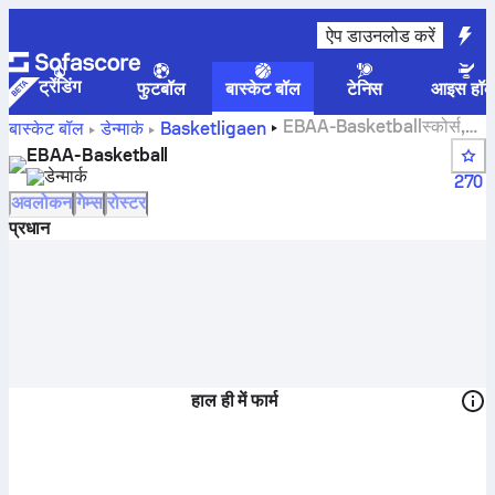
ऐप डाउनलोड करें
ट्रेंडिंग
फुटबॉल
बास्केट बॉल
टेनिस
आइस हॉक
EBAA-Basketballस्कोर्स,
बास्केट बॉल
डेन्मार्क
Basketligaen
स्टैंडिंग, शेड्यूल और खिलाड़ी
EBAA-Basketball
डेन्मार्क
270
अवलोकन
गेम्स
रोस्टर
प्रधान
हाल ही में फार्म