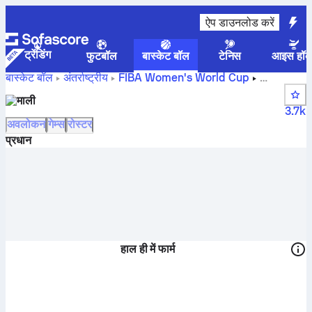
ऐप डाउनलोड करें
ट्रेंडिंग
फुटबॉल
बास्केट बॉल
टेनिस
आइस हॉक
बास्केट बॉल
अंतर्राष्ट्रीय
FIBA Women's World Cup
Maliस्कोर्स, स्टैंडिंग, शेड्यूल और खिलाड़ी
माली
3.7k
अवलोकन
गेम्स
रोस्टर
प्रधान
हाल ही में फार्म