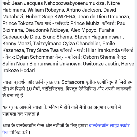
गार्ड:
Jean Jacques Nshobozwabyosenumukiza, Ntore
Habimana, William Robeyns, Antino Jackson, David
Mutabazi, Hubert Sage KWIZERA, Jean de Dieu Umuhoza,
Prince Tokoza Twa
गार्ड - फॉरवर्ड:
Prince Muhizi
फॉरवर्ड:
Paul
Bizimana, Dieudonné Ndizeye, Alex Mpoyo, Furaha
Cadeaux de Dieu, Bruno Shema, Steven Hagumintwari,
Kenny Manzi, Twizeyimana Cyiza Chandelier, Emile
Kazeneza, Trey Sinze Twa
फॉरवर्ड - गार्ड:
Hilar Irankunda
फॉरवर्ड
- केंद्र:
Dylan Schommer
केंद्र - फॉरवर्ड:
Osborn Shema
केंद्र:
Salim Noah Bigirumwami
Unknown:
Uwitonze Justin, Herve
Irakoze Hodari
रवांडा प्रदर्शन और फ़ॉर्म ग्राफ़ एक Sofascore यूनीक एल्गोरिद्म है जिसे हम
टीम के पिछले 10 मैचों, स्टैटिस्टिक्स, विस्तृत ऐनैलिसिस और अपनी जानकारी
से बना रहे हैं।
यह ग्राफ आपको रवांडा के भविष्य में होने वाले मैचों का अनुमान लगाने में
सहायता कर सकता है।
आज के बास्केटबॉल गेम्स और नतीजों के लिए हमारा
बास्केटबॉल लाइव स्कोर
पेज
विज़िट करें।