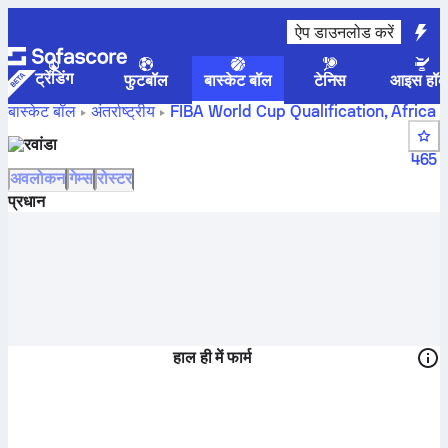
ऐप डाउनलोड करें
ट्रेंडिंग
फुटबॉल
बास्केट बॉल
टेनिस
आइस हॉक
बास्केट बॉल
अंतर्राष्ट्रीय
FIBA World Cup Qualification, Africa
रवांडास्कोर्स, स्टैंडिंग, शेड्यूल और खिलाड़ी
रवांडा
465
अवलोकन
गेम्स
रोस्टर
प्रधान
हाल ही में फार्म