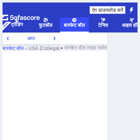
ऐप डाउनलोड करें
ट्रेंडिंग
फुटबॉल
बास्केट बॉल
टेनिस
आइस हॉक
आज
बास्केट बॉल
लाइव स्कोर
बास्केट बॉल
USA (College)