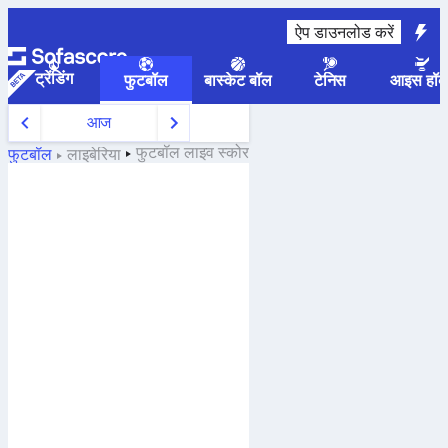
ऐप डाउनलोड करें
ट्रेंडिंग
फुटबॉल
बास्केट बॉल
टेनिस
आइस हॉक
आज
फुटबॉल
लाइव स्कोर
फुटबॉल
लाइबेरिया