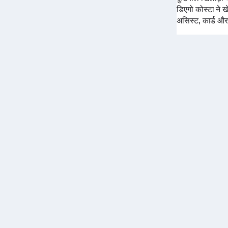
डिएगो कोस्टा ने ख
असिस्ट, कार्ड और अ