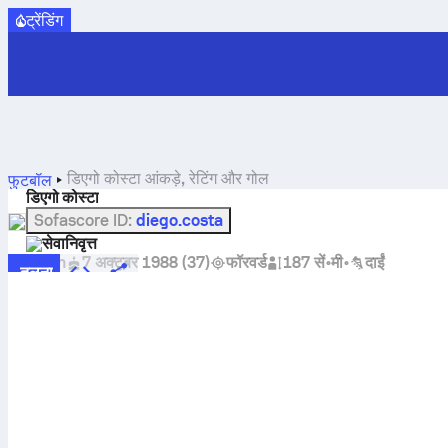
ट्रेंडिंग
डिएगो कोस्टा आंकड़े, रेटिंग और गोल
फुटबॉल
डिएगो कोस्टा
Sofascore ID
:
diego.costa
सेवानिवृत्त
Spain
7 अक्टूबर 1988
(
37
)
फॉरवर्ड
187 सें॰मी॰
दाईं
तूलना