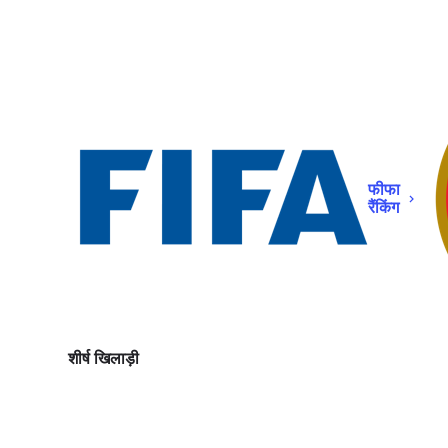
फीफा
रैंकिंग
शीर्ष खिलाड़ी