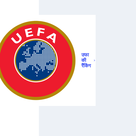
उफा
की
रैंकिंग