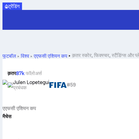
ट्रेंडिंग
क़तर स्कोर, फिक्स्चर, स्टैंडिंग्स और प्
फुटबॉल
विश्व
एएफसी एशियन कप
क़तर
87k
फॉलोअर्स
Julen Lopetegui
#59
प्रबंधक
एएफसी एशियन कप
मैचेस