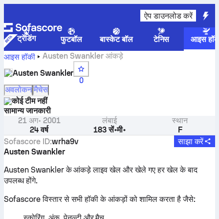
ऐप डाउनलोड करें
ट्रेंडिंग
फुटबॉल
बास्केट बॉल
टेनिस
आइस हॉक
Austen Swankler आंकड़े
आइस हॉकी
Austen Swankler
0
अवलोकन
मैचेस
कोई टीम नहीं
सामान्य जानकारी
21 अग॰ 2001
लंबाई
स्थान
24 वर्ष
183 सें॰मी॰
F
Sofascore ID
:
wrha9v
साझा करें
Austen Swankler
Austen Swankler के आंकड़े लाइव खेल और खेले गए हर खेल के बाद
उपलब्ध होंगे.
Sofascore विस्तार से सभी हॉकी के आंकड़ों को शामिल करता है जैसे:
स्कोरिंग, अंक, पेनल्टी और मैच