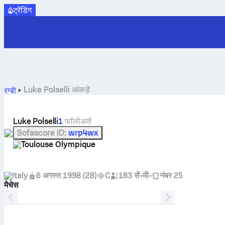
ट्रेंडिंग
Luke Polselli आंकड़े
रग्बी
Luke Polselli
1
फॉलोअर्स
Sofascore ID
:
wrp4wx
Toulouse Olympique
Italy
6 अगस्त 1998
(
28
)
C
183 सें॰मी॰
नंबर 25
मैचेस