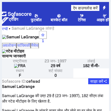
ऐप डाउनलोड करें
ट्रेंडिंग
फुटबॉल
बास्केट बॉल
टेनिस
आइस हॉक
Samuel LaGrange आंकड़े
रग्बी
Samuel LaGrange
1
अवलोकन
सांख्यिकी
मैचेस
स्टेड मोंटोइस
सामान्य जानकारी
राष्ट्रीयता
23 जन॰ 1997
लंबाई
FRA
29 वर्ष
182 सें॰मी॰
स्थान
शर्ट संख्या
F
0
Sofascore ID
:
cefwad
साझा करें
Samuel LaGrange
Samuel LaGrange की उम्र 29 है (23 जन॰ 1997), 182 सीएम लंबा
और स्टेड मोंटोइस के लिए खेलता है.
Samuel LaGrange के आंकड़े लाइव खेल और खेले गए हर खेल के बाद