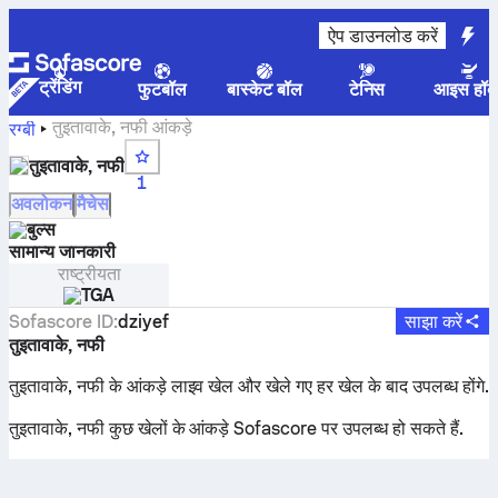
ऐप डाउनलोड करें
ट्रेंडिंग
फुटबॉल
बास्केट बॉल
टेनिस
आइस हॉक
तुइतावाके, नफी आंकड़े
रग्बी
तुइतावाके, नफी
1
अवलोकन
मैचेस
बुल्स
सामान्य जानकारी
राष्ट्रीयता
TGA
Sofascore ID
:
dziyef
साझा करें
तुइतावाके, नफी
तुइतावाके, नफी के आंकड़े लाइव खेल और खेले गए हर खेल के बाद उपलब्ध होंगे.
तुइतावाके, नफी कुछ खेलों के आंकड़े Sofascore पर उपलब्ध हो सकते हैं.