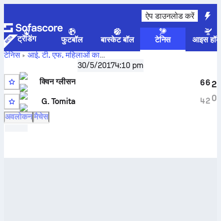
ऐप डाउनलोड करें
ट्रेंडिंग
फुटबॉल
बास्केट बॉल
टेनिस
आइस हॉक
टेनिस
आई. टी. एफ. महिलाओं का
क्विन ग्लीसन
Villa Del Dique, Singles W-WITF-ARG-02A
30/5/2017
4:10 pm
बनाम
Giovanna Tomita
लाइव स्कोर और H2H नतीजे
क्विन ग्लीसन
6
6
2
0
4
2
G. Tomita
Q
अवलोकन
मैचेस