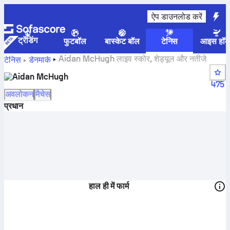
ऐप डाउनलोड करें
ट्रेंडिंग
फुटबॉल
बास्केट बॉल
टेनिस
आइस हॉक
Aidan McHugh लाइव स्कोर, शेड्यूल और नतीजे
टेनिस
डेनमार्क
Aidan McHugh
475
अवलोकन
मैचेस
प्रधान
हाल ही में फार्म