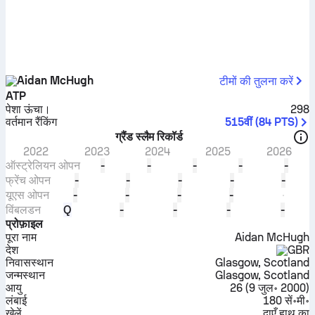
Aidan McHugh
टीमों की तुलना करें
ATP
पेशा ऊंचा।
298
वर्तमान रैंकिंग
515वीं
(
84
PTS
)
ग्रैंड स्लैम रिकॉर्ड
2022
2023
2024
2025
2026
ऑस्ट्रेलियन ओपन
-
-
-
-
-
फ्रेंच ओपन
-
-
-
-
-
यूएस ओपन
-
-
-
-
विंबलडन
Q
-
-
-
-
प्रोफ़ाइल
पूरा नाम
Aidan McHugh
देश
GBR
निवासस्थान
Glasgow, Scotland
जन्मस्थान
Glasgow, Scotland
आयु
26
(
9 जुल॰ 2000
)
लंबाई
180 सें॰मी॰
खेलें
दाएँ हाथ का