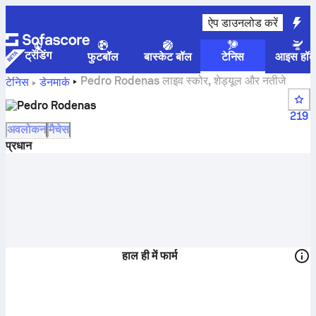
ऐप डाउनलोड करें
ट्रेंडिंग
फुटबॉल
बास्केट बॉल
टेनिस
आइस हॉक
Pedro Rodenas लाइव स्कोर, शेड्यूल और नतीजे
टेनिस
डेनमार्क
Pedro Rodenas
219
अवलोकन
मैचेस
प्रधान
हाल ही में फार्म