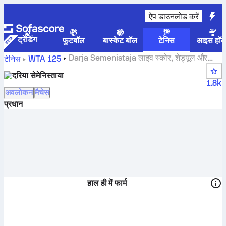
ऐप डाउनलोड करें
ट्रेंडिंग
फुटबॉल
बास्केट बॉल
टेनिस
आइस हॉक
Darja Semenistaja लाइव स्कोर, शेड्यूल और
टेनिस
WTA 125
नतीजे
दरिया सेमेनिस्ताया
1.8k
अवलोकन
मैचेस
प्रधान
हाल ही में फार्म