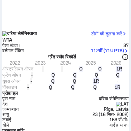
दरिया सेमेनिस्ताया
टीमों की तुलना करें
WTA
पेशा ऊंचा।
87
वर्तमान रैंकिंग
112वीं
(
714
PTS
)
ग्रैंड स्लैम रिकॉर्ड
2022
2023
2024
2025
2026
ऑस्ट्रेलियन ओपन
-
-
Q
Q
1R
फ्रेंच ओपन
-
Q
Q
Q
Q
यूएस ओपन
-
Q
Q
1R
विंबलडन
-
Q
Q
Q
1R
प्रोफ़ाइल
पूरा नाम
दरिया सेमेनिस्ताया
देश
LAT
जन्मस्थान
Rīga, Latvia
आयु
23
(
16 सित॰ 2002
)
लंबाई
169 सें॰मी॰
खेलें
बाएँ हाथ का
पुरस्कार राशि