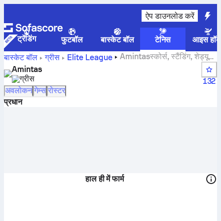
ऐप डाउनलोड करें
ट्रेंडिंग
फुटबॉल
बास्केट बॉल
टेनिस
आइस हॉक
Amintasस्कोर्स, स्टैंडिंग, शेड्यूल
बास्केट बॉल
ग्रीस
Elite League
और खिलाड़ी
Amintas
ग्रीस
132
अवलोकन
गेम्स
रोस्टर
प्रधान
हाल ही में फार्म