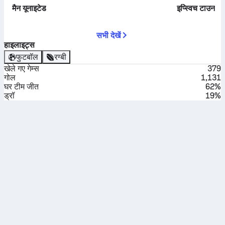
मैन यूनाइटेड
इप्स्विच टाउन
सभी देखें
हाइलाइट्स
फुटबॉल
रग्बी
खेले गए गेम्स
379
गोल
1,131
घर टीम जीत
62%
ड्रॉ
19%