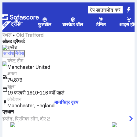
ऐप डाउनलोड करें
ट्रेंडिंग
फुटबॉल
बास्केट बॉल
टेनिस
आइस हॉक
स्थल
Old Trafford
ओल्ड ट्रैफर्ड
इंग्लैंड
सारांश
मैचेस
घरेलू टीम
Manchester United
क्षमता
74,879
खुला
19 फ़रवरी 1910
•
116 वर्षों पहले
लोकेशन
मानचित्र दृश्य
Manchester
,
England
प्रधान
इंग्लैंड
,
प्रिमियर लीग
,
दौर 2