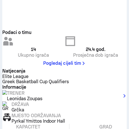
Podaci o timu
14
24.4
god.
Ukupno igrača
Prosječna dob igrača
Pogledaj cijeli tim
Natjecanja
Elite League
Greek Basketball Cup Qualifiers
Informacije
TRENER
Leonidas Zoupas
DRŽAVA
Grčka
MJESTO ODRŽAVANJA
Pyrkal Ymittos Indoor Hall
KAPACITET
GRAD