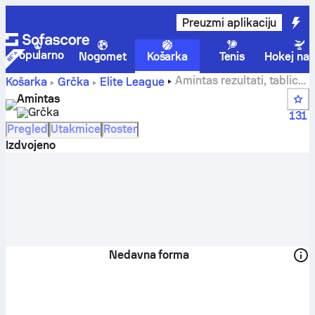
Preuzmi aplikaciju
Popularno
Nogomet
Košarka
Tenis
Hokej na 
Amintas rezultati, tablice,
Košarka
Grčka
Elite League
raspored i igrači
Amintas
Grčka
131
Pregled
Utakmice
Roster
Izdvojeno
Nedavna forma