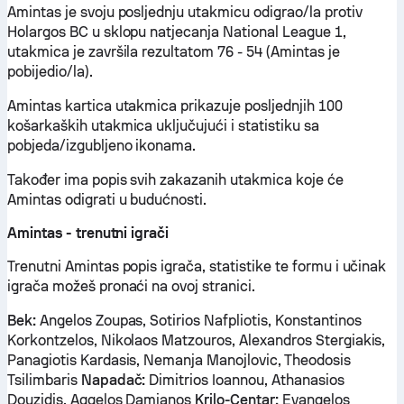
Amintas je svoju posljednju utakmicu odigrao/la protiv
Holargos BC u sklopu natjecanja National League 1,
utakmica je završila rezultatom 76 - 54 (Amintas je
pobijedio/la).
Amintas kartica utakmica prikazuje posljednjih 100
košarkaških utakmica uključujući i statistiku sa
pobjeda/izgubljeno ikonama.
Također ima popis svih zakazanih utakmica koje će
Amintas odigrati u budućnosti.
Amintas - trenutni igrači
Trenutni Amintas popis igrača, statistike te formu i učinak
igrača možeš pronaći na ovoj stranici.
Bek:
Angelos Zoupas, Sotirios Nafpliotis, Konstantinos
Korkontzelos, Nikolaos Matzouros, Alexandros Stergiakis,
Panagiotis Kardasis, Nemanja Manojlovic, Theodosis
Tsilimbaris
Napadač:
Dimitrios Ioannou, Athanasios
Douzidis, Aggelos Damianos
Krilo-Centar:
Evangelos