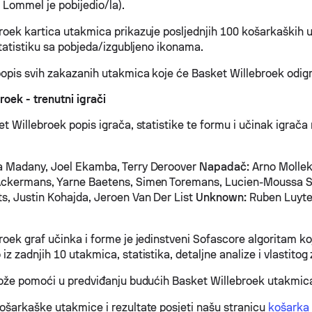
Lommel je pobijedio/la).
roek kartica utakmica prikazuje posljednjih 100 košarkaških
statistiku sa pobjeda/izgubljeno ikonama.
opis svih zakazanih utakmica koje će Basket Willebroek odigr
oek - trenutni igrači
et Willebroek popis igrača, statistike te formu i učinak igrač
 Madany, Joel Ekamba, Terry Deroover
Napadač:
Arno Molle
Ackermans, Yarne Baetens, Simen Toremans, Lucien-Moussa 
s, Justin Kohajda, Jeroen Van Der List
Unknown:
Ruben Luyte
roek graf učinka i forme je jedinstveni Sofascore algoritam ko
z zadnjih 10 utakmica, statistika, detaljne analize i vlastitog 
može pomoći u predviđanju budućih Basket Willebroek utakmic
ošarkaške utakmice i rezultate posjeti našu stranicu
košarka 