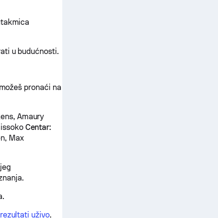
 utakmica
ati u budućnosti.
a možeš pronaći na
kens, Amaury
Sissoko
Centar:
n, Max
jeg
znanja.
a.
rezultati uživo
.