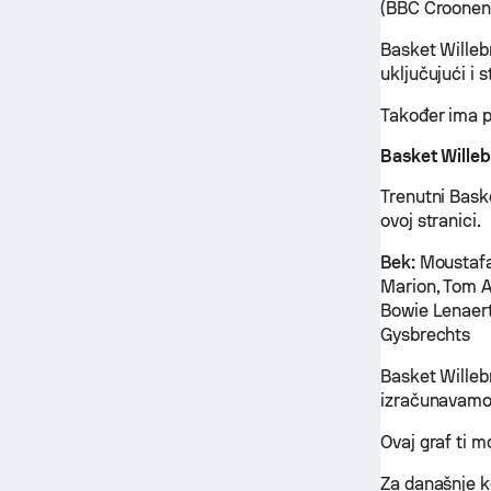
(BBC Croonen 
Basket Willeb
uključujući i 
Također ima p
Basket Willebr
Trenutni Bask
ovoj stranici.
Bek:
Moustafa
Marion, Tom 
Bowie Lenaert
Gysbrechts
Basket Willeb
izračunavamo i
Ovaj graf ti 
Za današnje k