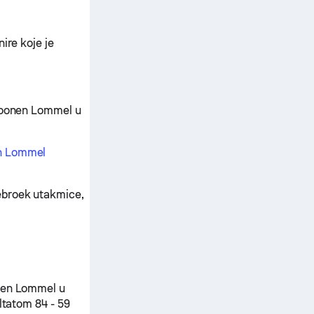
ire koje je
Croonen Lommel u
en Lommel
ebroek utakmice,
onen Lommel u
ltatom 84 - 59