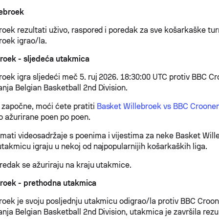
lebroek
oek rezultati uživo, raspored i poredak za sve košarkaške turn
roek igrao/la.
roek - sljedeća utakmica
roek igra sljedeći meč 5. ruj 2026. 18:30:00 UTC protiv BBC 
anja Belgian Basketball 2nd Division.
započne, moći ćete pratiti
Basket Willebroek vs BBC Croon
vo ažurirane poen po poen.
ati videosadržaje s poenima i vijestima za neke Basket Will
takmicu igraju u nekoj od najpopularnijih košarkaških liga.
oredak se ažuriraju na kraju utakmice.
broek - prethodna utakmica
roek je svoju posljednju utakmicu odigrao/la protiv BBC Cro
nja Belgian Basketball 2nd Division, utakmica je završila rezu