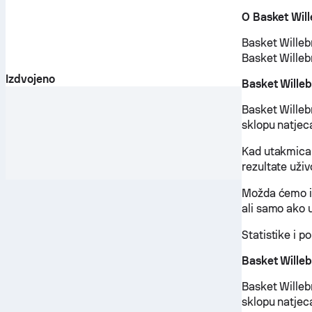
O Basket Wil
Basket Willebr
Basket Willeb
Izdvojeno
Basket Willeb
Basket Willeb
sklopu natjec
Kad utakmica 
rezultate uži
Možda ćemo im
ali samo ako u
Statistike i p
Basket Wille
Basket Willeb
sklopu natjeca