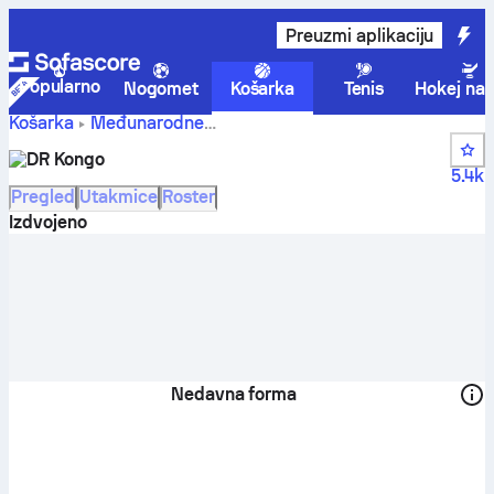
Preuzmi aplikaciju
Popularno
Nogomet
Košarka
Tenis
Hokej na 
Košarka
Međunarodne
DR Kongo
FIBA World Cup Qualification, Africa
DR Kongo
rezultati, tablice, raspored i igrači
5.4k
Pregled
Utakmice
Roster
Izdvojeno
Nedavna forma