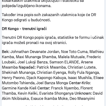
košarkaških utakmica uključujući i statistiku sa
pobjeda/izgubljeno ikonama.
Također ima popis svih zakazanih utakmica koje će DR
Kongo odigrati u budućnosti.
DR Kongo - trenutni igrači
Trenutni DR Kongo popis igrača, statistike te formu i učinak
igrača možeš pronaći na ovoj stranici.
Bek:
Johnathan Devanate Jordan, Noe Toto Cuma, Mathieu
Kamba, Maxi Munanga Shamba, Malela Mutuale, Frederic
Loubaki, Joel Lukoji Banza, Samson ELANDE, Arsene
Mwamba
Napadač:
Patrick Mwamba, Christian Lutete,
Shekinah Munanga, Christian Eyenga, Rolly Fula Nganga,
Henry Pwono, Djack Kapongo Kabuya, Isaac Mushila, Elisee
Mutombo Tshienda, Joel Banza Monga
Centar-Krilo:
Garmine Kande Kieli
Centar:
Franck Nyembo, Florent
Thamba, Kevin Keliki, Evariste Shonganya
Unknown:
David
Akim Nkibisaka, Exauce Ikamba Moke, Deo Mwanyimi