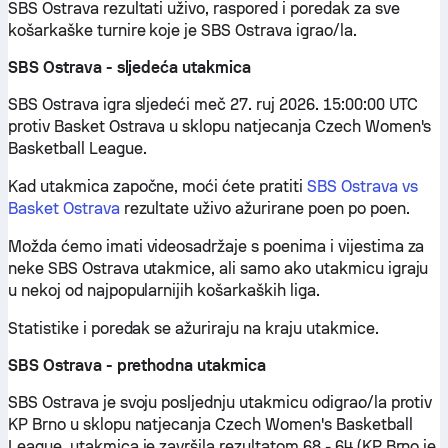
SBS Ostrava rezultati uživo, raspored i poredak za sve
košarkaške turnire koje je SBS Ostrava igrao/la.
SBS Ostrava - sljedeća utakmica
SBS Ostrava igra sljedeći meč 27. ruj 2026. 15:00:00 UTC
protiv Basket Ostrava u sklopu natjecanja Czech Women's
Basketball League.
Kad utakmica započne, moći ćete pratiti
SBS Ostrava vs
Basket Ostrava
rezultate uživo ažurirane poen po poen.
Možda ćemo imati videosadržaje s poenima i vijestima za
neke SBS Ostrava utakmice, ali samo ako utakmicu igraju
u nekoj od najpopularnijih košarkaških liga.
Statistike i poredak se ažuriraju na kraju utakmice.
SBS Ostrava - prethodna utakmica
SBS Ostrava je svoju posljednju utakmicu odigrao/la protiv
KP Brno u sklopu natjecanja Czech Women's Basketball
League, utakmica je završila rezultatom 68 - 64 (KP Brno je