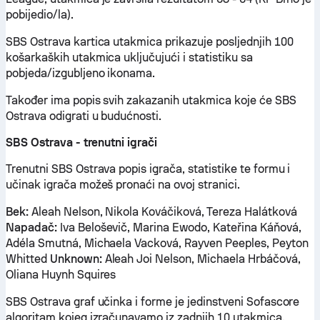
pobijedio/la).
SBS Ostrava kartica utakmica prikazuje posljednjih 100
košarkaških utakmica uključujući i statistiku sa
pobjeda/izgubljeno ikonama.
Također ima popis svih zakazanih utakmica koje će SBS
Ostrava odigrati u budućnosti.
SBS Ostrava - trenutni igrači
Trenutni SBS Ostrava popis igrača, statistike te formu i
učinak igrača možeš pronaći na ovoj stranici.
Bek:
Aleah Nelson, Nikola Kováčiková, Tereza Halátková
Napadač:
Iva Beloševič, Marina Ewodo, Kateřina Káňová,
Adéla Smutná, Michaela Vacková, Rayven Peeples, Peyton
Whitted
Unknown:
Aleah Joi Nelson, Michaela Hrbáčová,
Oliana Huynh Squires
SBS Ostrava graf učinka i forme je jedinstveni Sofascore
algoritam kojeg izračunavamo iz zadnjih 10 utakmica,