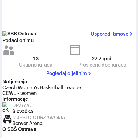
SBŠ Ostrava
Usporedi timove
Podaci o timu
13
27.7
god.
Ukupno igrača
Prosječna dob igrača
Pogledaj cijeli tim
Natjecanja
Czech Women's Basketball League
CEWL - women
Informacije
DRŽAVA
Slovačka
MJESTO ODRŽAVANJA
Bonver Arena
O SBŠ Ostrava