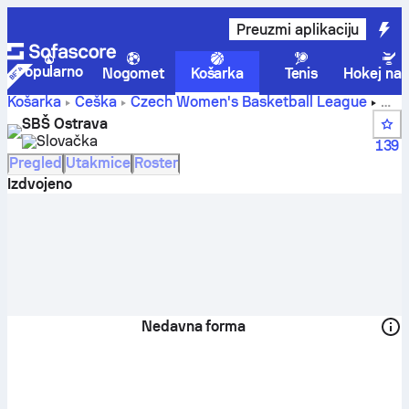
Preuzmi aplikaciju
Popularno
Nogomet
Košarka
Tenis
Hokej na 
Košarka
Češka
Czech Women's Basketball League
SBS Ostrava rezultati, tablice, raspored i igrači
SBŠ Ostrava
Slovačka
139
Pregled
Utakmice
Roster
Izdvojeno
Nedavna forma