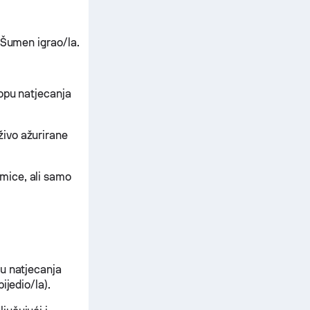
 Šumen igrao/la.
lopu natjecanja
živo ažurirane
mice, ali samo
pu natjecanja
ijedio/la).