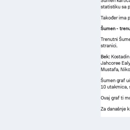
Šumen kartica
statistiku sa
Također ima p
Šumen - trenu
Trenutni Šume
stranici.
Bek:
Kostadin 
Jahcoree Ealy
Mustafa, Nik
Šumen graf uč
10 utakmica, s
Ovaj graf ti 
Za današnje k