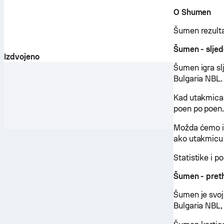
O Shumen
Šumen rezulta
Šumen - slje
Izdvojeno
Šumen igra sl
Bulgaria NBL.
Kad utakmica 
poen po poen
Možda ćemo im
ako utakmicu i
Statistike i p
Šumen - pret
Šumen je svoj
Bulgaria NBL, 