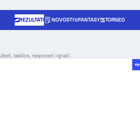
REZULTATI
NOVOSTI
FANTASY
TORNEO
tati, tablice, raspored i igrači