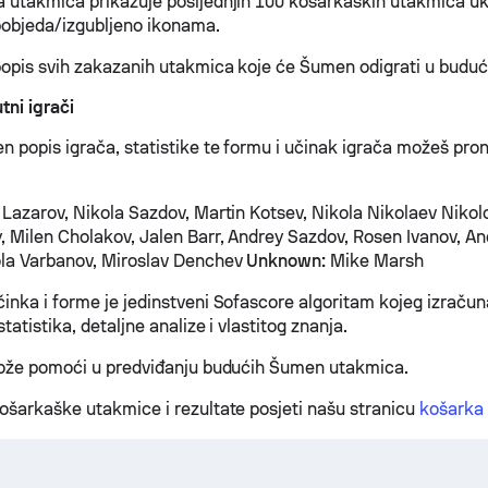
 utakmica prikazuje posljednjih 100 košarkaških utakmica ukl
 pobjeda/izgubljeno ikonama.
opis svih zakazanih utakmica koje će Šumen odigrati u buduć
tni igrači
n popis igrača, statistike te formu i učinak igrača možeš pron
Lazarov, Nikola Sazdov, Martin Kotsev, Nikola Nikolaev Niko
, Milen Cholakov, Jalen Barr, Andrey Sazdov, Rosen Ivanov, An
ola Varbanov, Miroslav Denchev
Unknown:
Mike Marsh
inka i forme je jedinstveni Sofascore algoritam kojeg izračun
tatistika, detaljne analize i vlastitog znanja.
može pomoći u predviđanju budućih Šumen utakmica.
ošarkaške utakmice i rezultate posjeti našu stranicu
košarka 