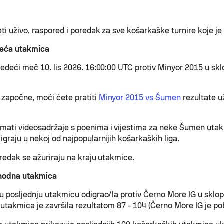
ti uživo, raspored i poredak za sve košarkaške turnire koje je
deća utakmica
jedeći meč 10. lis 2026. 16:00:00 UTC protiv Minyor 2015 u sk
započne, moći ćete pratiti
Minyor 2015 vs Šumen
rezultate u
.
ati videosadržaje s poenima i vijestima za neke Šumen utak
graju u nekoj od najpopularnijih košarkaških liga.
oredak se ažuriraju na kraju utakmice.
hodna utakmica
u posljednju utakmicu odigrao/la protiv Černo More IG u sklo
utakmica je završila rezultatom 87 - 104 (Černo More IG je pob