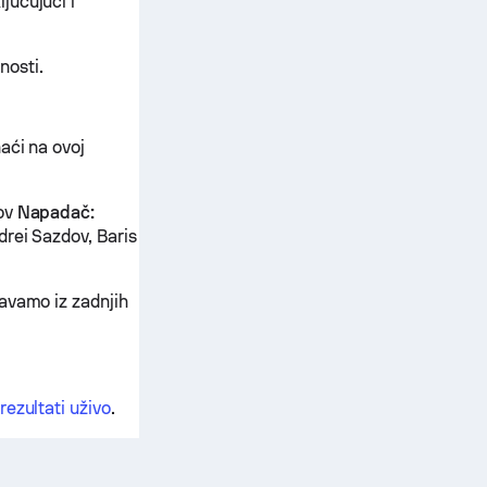
jučujući i
nosti.
aći na ovoj
lov
Napadač:
drei Sazdov, Baris
avamo iz zadnjih
rezultati uživo
.