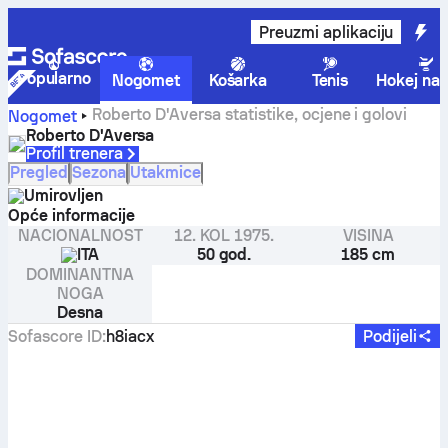
Preuzmi aplikaciju
Popularno
Nogomet
Košarka
Tenis
Hokej na 
Roberto D'Aversa statistike, ocjene i golovi
Nogomet
Roberto D'Aversa
Profil trenera
Pregled
Sezona
Utakmice
Umirovljen
Opće informacije
NACIONALNOST
12. KOL 1975.
VISINA
ITA
50 god.
185 cm
DOMINANTNA
NOGA
Desna
Sofascore ID
:
h8iacx
Podijeli