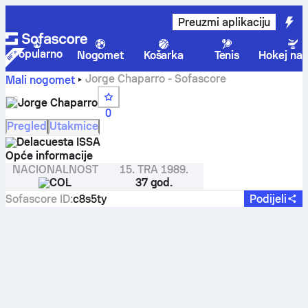
Preuzmi aplikaciju
Popularno
Nogomet
Košarka
Tenis
Hokej na 
Jorge Chaparro - Sofascore
Mali nogomet
Jorge Chaparro
0
Pregled
Utakmice
Delacuesta ISSA
Opće informacije
NACIONALNOST
15. TRA 1989.
COL
37 god.
Sofascore ID
:
c8s5ty
Podijeli