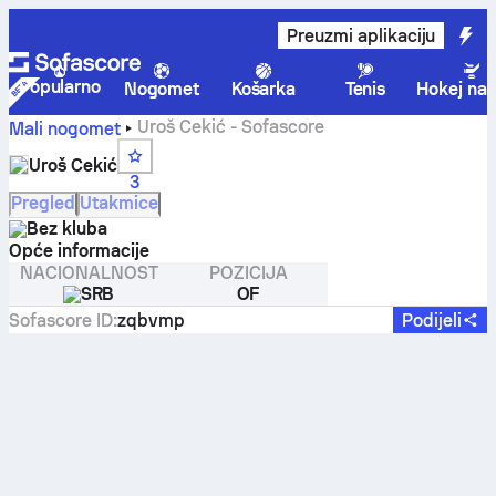
Preuzmi aplikaciju
Popularno
Nogomet
Košarka
Tenis
Hokej na 
Uroš Cekić - Sofascore
Mali nogomet
Uroš Cekić
3
Pregled
Utakmice
Bez kluba
Opće informacije
NACIONALNOST
POZICIJA
SRB
OF
Sofascore ID
:
zqbvmp
Podijeli