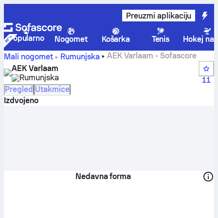
Preuzmi aplikaciju
Popularno
Nogomet
Košarka
Tenis
Hokej na 
AEK Varlaam - Sofascore
Mali nogomet
Rumunjska
AEK Varlaam
Rumunjska
11
Pregled
Utakmice
Izdvojeno
Nedavna forma