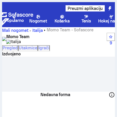
Preuzmi aplikaciju
Popularno
Nogomet
Košarka
Tenis
Hokej na 
Momo Team - Sofascore
Mali nogomet
Italija
Momo Team
Italija
9
Pregled
Utakmice
Igrači
Izdvojeno
Nedavna forma