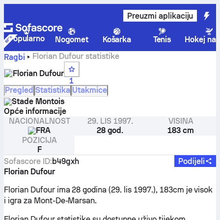
Preuzmi aplikaciju
Popularno
Nogomet
Košarka
Tenis
Hokej na 
Florian Dufour statistike
Ragbi
Florian Dufour
1
Pregled
Statistika
Utakmice
Stade Montois
Opće informacije
NACIONALNOST
29. LIS 1997.
VISINA
FRA
28 god.
183 cm
POZICIJA
F
Sofascore ID
:
b49gxh
Podijeli
Florian Dufour
Florian Dufour ima 28 godina (29. lis 1997.), 183cm je visok
i igra za Mont-De-Marsan.
Florian Dufour statistike su dostupne uživo tijekom