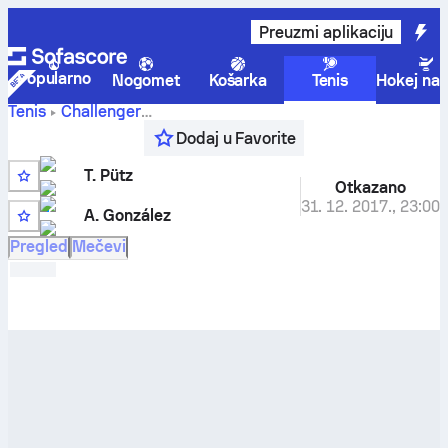
Preuzmi aplikaciju
Popularno
Nogomet
Košarka
Tenis
Hokej na 
Tenis
Challenger
Tim
Noumea, New Caledonia, Qualifying
,
Kvalifikacije
Dodaj u Favorite
Putz
-
A. González
rezultati uživo i rezultati međusobnih
susreta
T. Pütz
Otkazano
1
31. 12. 2017.
,
23:00
A. González
2
Pregled
Mečevi