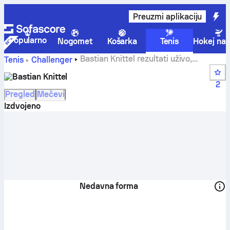
Preuzmi aplikaciju
Popularno
Nogomet
Košarka
Tenis
Hokej na 
Bastian Knittel rezultati uživo,
Tenis
Challenger
raspored i ostali rezultati
Bastian Knittel
2
Pregled
Mečevi
Izdvojeno
Nedavna forma