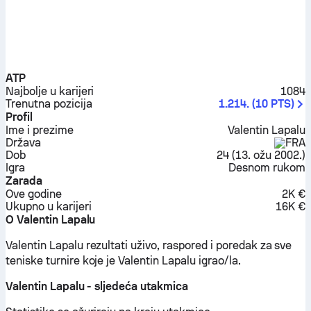
ATP
Najbolje u karijeri
1084
Trenutna pozicija
1.214.
(
10
PTS
)
Profil
Ime i prezime
Valentin Lapalu
Država
FRA
Dob
24
(
13. ožu 2002.
)
Igra
Desnom rukom
Zarada
Ove godine
2K €
Ukupno u karijeri
16K €
O Valentin Lapalu
Valentin Lapalu rezultati uživo, raspored i poredak za sve
teniske turnire koje je Valentin Lapalu igrao/la.
Valentin Lapalu - sljedeća utakmica