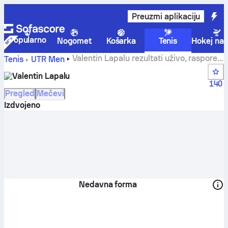
Preuzmi aplikaciju
Popularno
Nogomet
Košarka
Tenis
Hokej na 
Valentin Lapalu rezultati uživo, raspored
Tenis
UTR Men
i ostali rezultati
Valentin Lapalu
140
Pregled
Mečevi
Izdvojeno
Nedavna forma