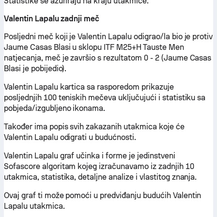
Statistike se ažuriraju na kraju utakmice.
Valentin Lapalu zadnji meč
Posljedni meč koji je Valentin Lapalu odigrao/la bio je protiv
Jaume Casas Blasi u sklopu ITF M25+H Tauste Men
natjecanja, meč je završio s rezultatom 0 - 2 (Jaume Casas
Blasi je pobijedio).
Valentin Lapalu kartica sa rasporedom prikazuje
posljednjih 100 teniskih mečeva uključujući i statistiku sa
pobjeda/izgubljeno ikonama.
Također ima popis svih zakazanih utakmica koje će
Valentin Lapalu odigrati u budućnosti.
Valentin Lapalu graf učinka i forme je jedinstveni
Sofascore algoritam kojeg izračunavamo iz zadnjih 10
utakmica, statistika, detaljne analize i vlastitog znanja.
Ovaj graf ti može pomoći u predviđanju budućih Valentin
Lapalu utakmica.