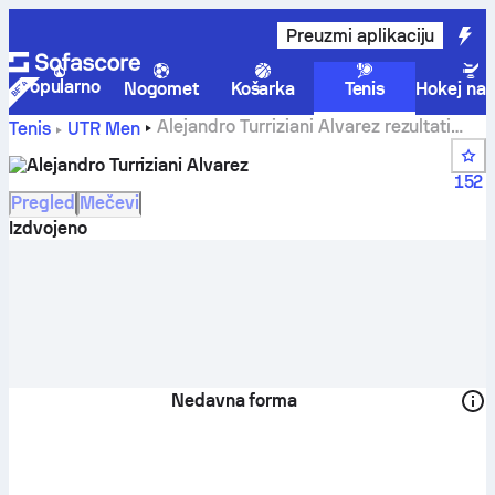
Preuzmi aplikaciju
Popularno
Nogomet
Košarka
Tenis
Hokej na 
Alejandro Turriziani Alvarez rezultati
Tenis
UTR Men
uživo, raspored i ostali rezultati
Alejandro Turriziani Alvarez
152
Pregled
Mečevi
Izdvojeno
Nedavna forma