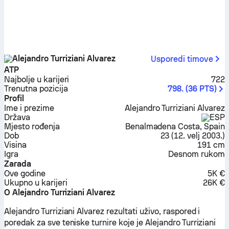
Alejandro Turriziani Alvarez
Usporedi timove
ATP
Najbolje u karijeri
722
Trenutna pozicija
798.
(
36
PTS
)
Profil
Ime i prezime
Alejandro Turriziani Alvarez
Država
ESP
Mjesto rođenja
Benalmadena Costa, Spain
Dob
23
(
12. velj 2003.
)
Visina
191 cm
Igra
Desnom rukom
Zarada
Ove godine
5K €
Ukupno u karijeri
26K €
O Alejandro Turriziani Alvarez
Alejandro Turriziani Alvarez rezultati uživo, raspored i
poredak za sve teniske turnire koje je Alejandro Turriziani