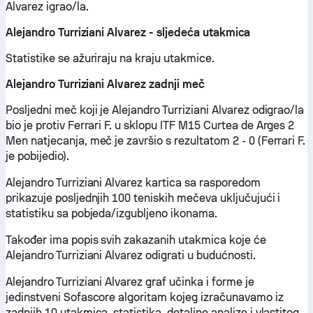
Alvarez igrao/la.
Alejandro Turriziani Alvarez - sljedeća utakmica
Statistike se ažuriraju na kraju utakmice.
Alejandro Turriziani Alvarez zadnji meč
Posljedni meč koji je Alejandro Turriziani Alvarez odigrao/la
bio je protiv Ferrari F. u sklopu ITF M15 Curtea de Arges 2
Men natjecanja, meč je završio s rezultatom 2 - 0 (Ferrari F.
je pobijedio).
Alejandro Turriziani Alvarez kartica sa rasporedom
prikazuje posljednjih 100 teniskih mečeva uključujući i
statistiku sa pobjeda/izgubljeno ikonama.
Također ima popis svih zakazanih utakmica koje će
Alejandro Turriziani Alvarez odigrati u budućnosti.
Alejandro Turriziani Alvarez graf učinka i forme je
jedinstveni Sofascore algoritam kojeg izračunavamo iz
zadnjih 10 utakmica, statistika, detaljne analize i vlastitog