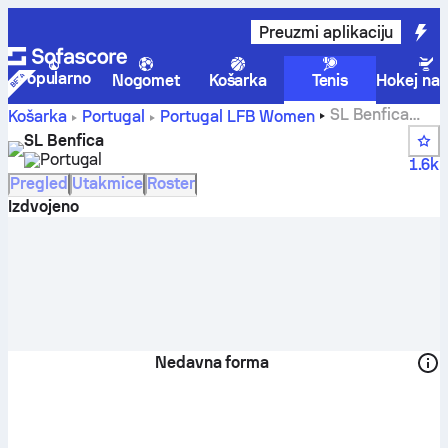
Preuzmi aplikaciju
Popularno
Nogomet
Košarka
Tenis
Hokej na 
SL Benfica
Košarka
Portugal
Portugal LFB Women
rezultati, tablice, raspored i igrači
SL Benfica
Portugal
1.6k
Pregled
Utakmice
Roster
Izdvojeno
Nedavna forma