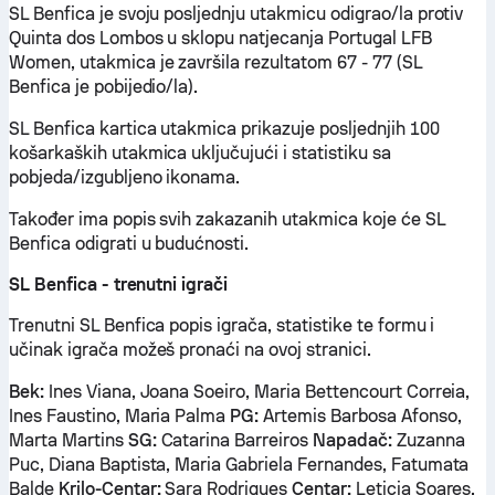
SL Benfica je svoju posljednju utakmicu odigrao/la protiv
Quinta dos Lombos u sklopu natjecanja Portugal LFB
Women, utakmica je završila rezultatom 67 - 77 (SL
Benfica je pobijedio/la).
SL Benfica kartica utakmica prikazuje posljednjih 100
košarkaških utakmica uključujući i statistiku sa
pobjeda/izgubljeno ikonama.
Također ima popis svih zakazanih utakmica koje će SL
Benfica odigrati u budućnosti.
SL Benfica - trenutni igrači
Trenutni SL Benfica popis igrača, statistike te formu i
učinak igrača možeš pronaći na ovoj stranici.
Bek:
Ines Viana, Joana Soeiro, Maria Bettencourt Correia,
Ines Faustino, Maria Palma
PG:
Artemis Barbosa Afonso,
Marta Martins
SG:
Catarina Barreiros
Napadač:
Zuzanna
Puc, Diana Baptista, Maria Gabriela Fernandes, Fatumata
Balde
Krilo-Centar:
Sara Rodrigues
Centar:
Leticia Soares,