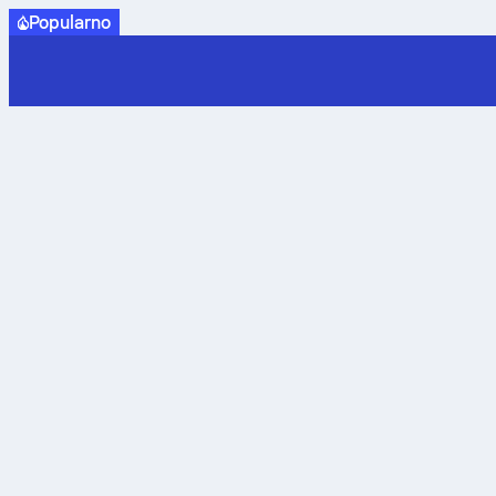
Popularno