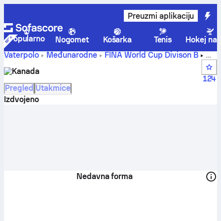
Preuzmi aplikaciju
Popularno
Nogomet
Košarka
Tenis
Hokej na 
Vaterpolo
Međunarodne
FINA World Cup Divison B
Kanada rezultati uživo, raspored i rezultati - Vaterpolo
Kanada
124
Pregled
Utakmice
Izdvojeno
Nedavna forma