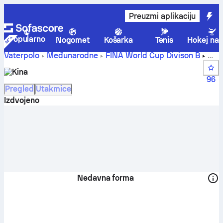
Preuzmi aplikaciju
Popularno
Nogomet
Košarka
Tenis
Hokej na 
Vaterpolo
Međunarodne
FINA World Cup Divison B
Kina rezultati uživo, raspored i rezultati - Vaterpolo
Kina
96
Pregled
Utakmice
Izdvojeno
Nedavna forma