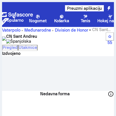
Preuzmi aplikaciju
Popularno
Nogomet
Košarka
Tenis
Hokej na 
CN Sant
Vaterpolo
Međunarodne
Division de Honor
Andreu rezultati uživo, raspored i rezultati - Vaterpolo
CN Sant Andreu
Španjolska
55
Pregled
Utakmice
Izdvojeno
Nedavna forma