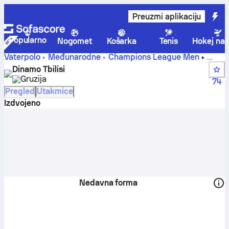
Preuzmi aplikaciju
Popularno
Nogomet
Košarka
Tenis
Hokej na 
Vaterpolo
Međunarodne
Champions League Men
Dinamo Tbilisi rezultati uživo, raspored i rezultati -
Dinamo Tbilisi
Vaterpolo
Gruzija
74
Pregled
Utakmice
Izdvojeno
Nedavna forma