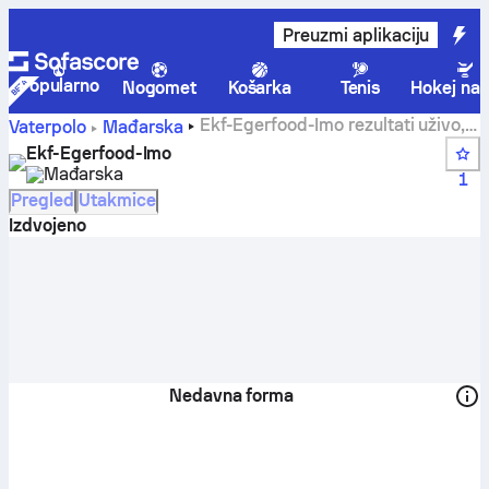
Preuzmi aplikaciju
Popularno
Nogomet
Košarka
Tenis
Hokej na 
Ekf-Egerfood-Imo rezultati uživo,
Vaterpolo
Mađarska
raspored i rezultati - Vaterpolo
Ekf-Egerfood-Imo
Mađarska
1
Pregled
Utakmice
Izdvojeno
Nedavna forma