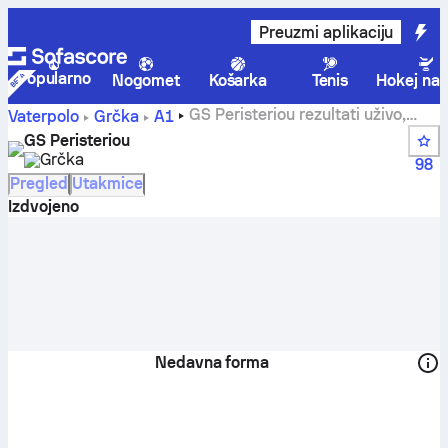
Preuzmi aplikaciju
Popularno
Nogomet
Košarka
Tenis
Hokej na 
GS Peristeriou rezultati uživo,
Vaterpolo
Grčka
A1
raspored i rezultati - Vaterpolo
GS Peristeriou
Grčka
98
Pregled
Utakmice
Izdvojeno
Nedavna forma